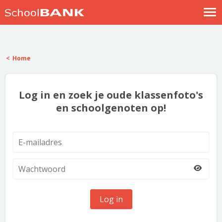
Nostalgische verhalen
Log in
Home
Meld je gratis aan
Help
Log in en zoek je oude klassenfoto's
en schoolgenoten op!
Log in