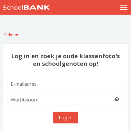
Nostalgische verhalen
Log in
Home
Meld je gratis aan
Help
Log in en zoek je oude klassenfoto's
en schoolgenoten op!
Log in