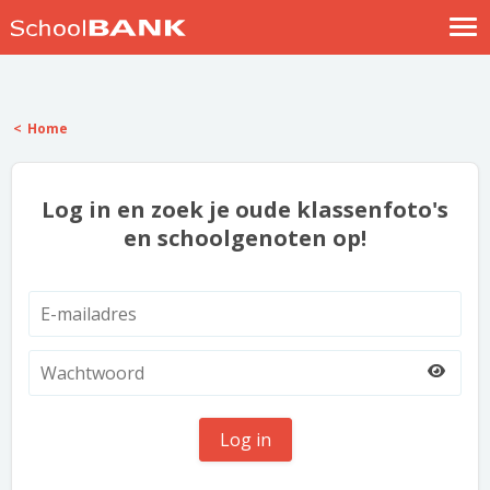
Nostalgische verhalen
Log in
Home
Meld je gratis aan
Help
Log in en zoek je oude klassenfoto's
en schoolgenoten op!
Log in