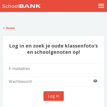
Nostalgische verhalen
Log in
Home
Meld je gratis aan
Help
Log in en zoek je oude klassenfoto's
en schoolgenoten op!
Log in