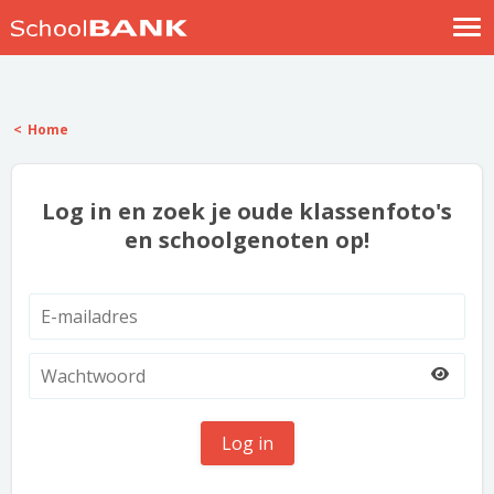
Nostalgische verhalen
Log in
Home
Meld je gratis aan
Help
Log in en zoek je oude klassenfoto's
en schoolgenoten op!
Log in