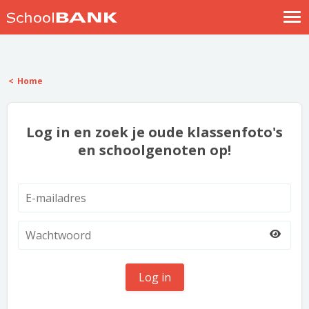
Nostalgische verhalen
Log in
Home
Meld je gratis aan
Help
Log in en zoek je oude klassenfoto's
en schoolgenoten op!
Log in