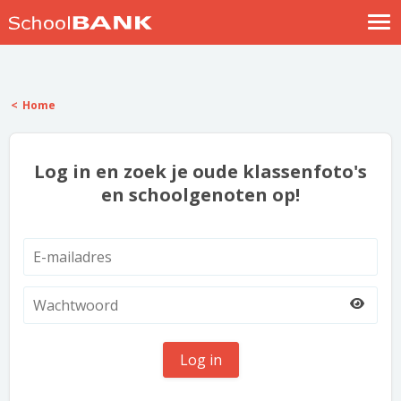
Nostalgische verhalen
Log in
Home
Meld je gratis aan
Help
Log in en zoek je oude klassenfoto's
en schoolgenoten op!
Log in