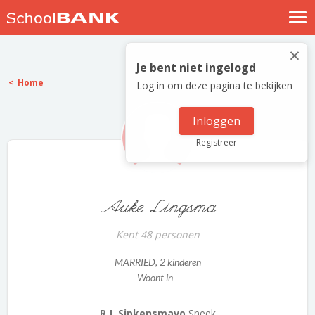
Nostalgische verhalen
×
Log in
Je bent niet ingelogd
Home
Log in om deze pagina te bekijken
Meld je gratis aan
Help
Inloggen
Registreer
Auke Lingsma
Kent 48 personen
MARRIED
, 2 kinderen
Woont in -
R.J. Sipkensmavo
Sneek