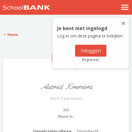
Nostalgische verhalen
×
Log in
Je bent niet ingelogd
Home
Log in om deze pagina te bekijken
Meld je gratis aan
Help
Inloggen
Registreer
Astrid Kremers
Kent 0 personen
NA
Woont in -
Develsteincollege...
Zwijndrecht