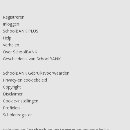
Registreren
Inloggen
SchoolBANK PLUS
Help
Verhalen
Over SchoolBANK
Geschiedenis van SchoolBANK
SchoolBANK Gebruiksvoorwaarden
Privacy-en cookiebeleid
Copyright
Disclaimer
Cookie-instellingen
Profielen
Scholenregister
Volg ons op
Facebook
en
Instagram
en ontvang leuke