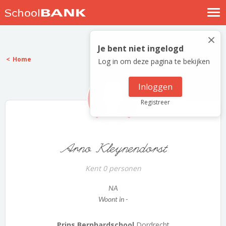
Nostalgische verhalen
×
Log in
Je bent niet ingelogd
Home
Log in om deze pagina te bekijken
Meld je gratis aan
Help
Inloggen
Registreer
Arno Kleynendorst
Kent 0 personen
NA
Woont in -
Prins Bernhardschool
Dordrecht