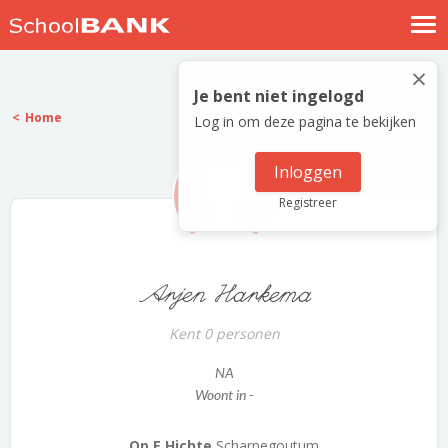
Nostalgische verhalen
×
Log in
Je bent niet ingelogd
Home
Log in om deze pagina te bekijken
Meld je gratis aan
Help
Inloggen
Registreer
Arjen Harkema
Kent 0 personen
NA
Woont in -
Op E Hichte
Scharnegoutum