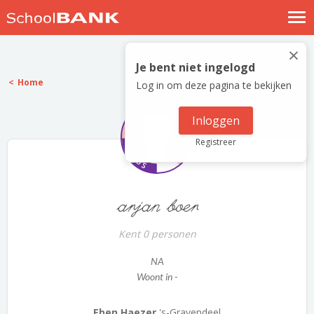
Nostalgische verhalen
×
Log in
Je bent niet ingelogd
Home
Log in om deze pagina te bekijken
Meld je gratis aan
Help
Inloggen
Registreer
arjan boer
Kent 0 personen
NA
Woont in -
Eben Haezer
's-Gravendeel