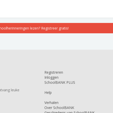
choolherinneringen lezen? Registreer gratis!
Registreren
Inloggen
SchoolBANK PLUS
tvang leuke
Help
Verhalen
Over SchoolBANK
Geschiedenis van SchoolBANK