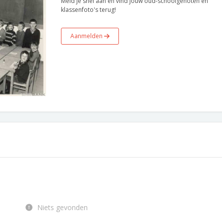
Meld je snel aan en vind jouw oud-schoolgenoten en
klassenfoto's terug!
Aanmelden
Niets gevonden