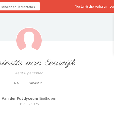
Nostalgische verhalen
Log
oinette van Eeuwijk
Kent 0 personen
NA
Woont in -
Van der Puttlyceum
Eindhoven
1969 - 1975