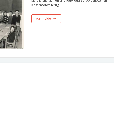
Meld je snel aan en vind jouw oud-schoolgenoten en
klassenfoto's terug!
Aanmelden