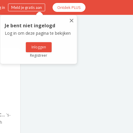
Ontdek PLUS
 in
Meld je gratis aan
×
Je bent niet ingelogd
Log in om deze pagina te bekijken
Inloggen
Registreer
...
's-
h