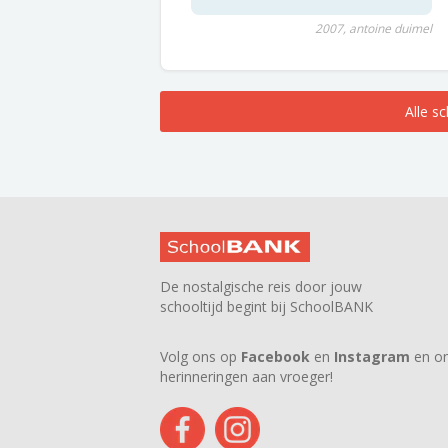
2007, antoine duimel
Alle s
De nostalgische reis door jouw
schooltijd begint bij SchoolBANK
Volg ons op
Facebook
en
Instagram
en on
herinneringen aan vroeger!