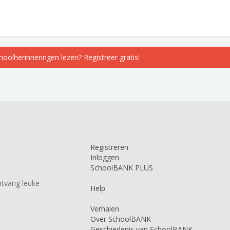
choolherinneringen lezen? Registreer gratis!
Registreren
Inloggen
SchoolBANK PLUS
tvang leuke
Help
Verhalen
Over SchoolBANK
Geschiedenis van SchoolBANK