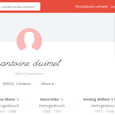
Nostalgische verhalen
Log
antoine duimel
Kent 0 personen
SINGLE
, 1 kinderen
Woont in -
Ivo-Mavo
's-
Havo/mbo
's-
Koning Willem 1 C
togenbosch
Hertogenbosch
Hertogenbosc
84 - 1988
1988 - 1991
1997 - 1998