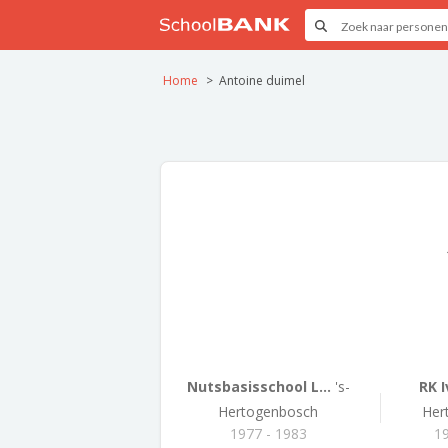
Home
Antoine duimel
Nutsbasisschool L...
's-
RK 
Hertogenbosch
Her
1977 - 1983
19