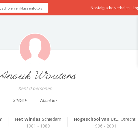
Nostalgische verhalen
Log
Anouk Wouters
Kent 0 personen
SINGLE
Woont in -
m
Het Windas
Schiedam
Hogeschool van Ut...
Utrecht
1981 - 1989
1996 - 2001