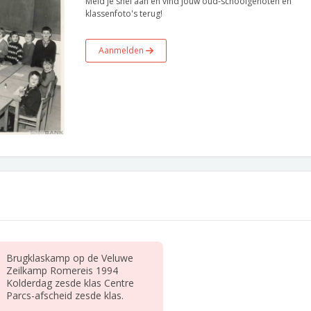
Meld je snel aan en vind jouw oud-schoolgenoten en
klassenfoto's terug!
Aanmelden
Brugklaskamp op de Veluwe
Zeilkamp Romereis 1994
Kolderdag zesde klas Centre
Parcs-afscheid zesde klas.