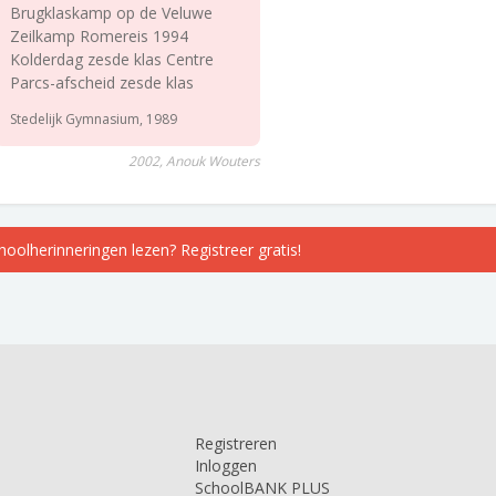
Brugklaskamp op de Veluwe
Zeilkamp Romereis 1994
Kolderdag zesde klas Centre
Parcs-afscheid zesde klas
Stedelijk Gymnasium, 1989
2002, Anouk Wouters
choolherinneringen lezen? Registreer gratis!
Registreren
Inloggen
SchoolBANK PLUS