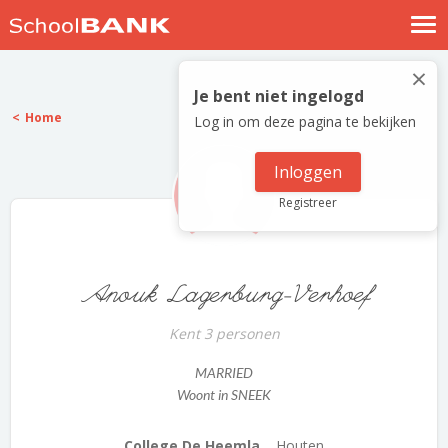
Nostalgische verhalen
×
Log in
Je bent niet ingelogd
Home
Log in om deze pagina te bekijken
Meld je gratis aan
Help
Inloggen
Registreer
Anouk Lagerburg-Verhoef
Kent 3 personen
MARRIED
Woont in SNEEK
College De Heemla...
Houten