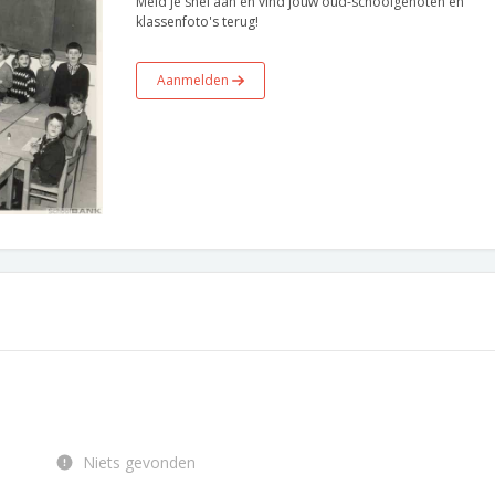
Meld je snel aan en vind jouw oud-schoolgenoten en
klassenfoto's terug!
Aanmelden
Niets gevonden