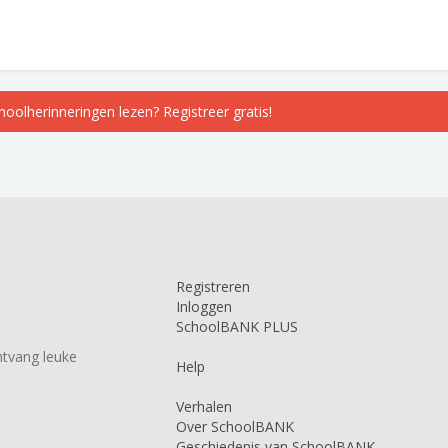
choolherinneringen lezen? Registreer gratis!
Registreren
Inloggen
SchoolBANK PLUS
tvang leuke
Help
Verhalen
Over SchoolBANK
Geschiedenis van SchoolBANK