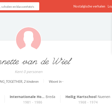
Nostalgische verhalen
Log
nette van de Wiel
Kent 0 personen
ING_TOGETHER
, 2 kinderen
Woont in -
Internationale Ho...
Breda
Heilig Hartschool
Nuenen
1981 - 1986
1968 - 1974