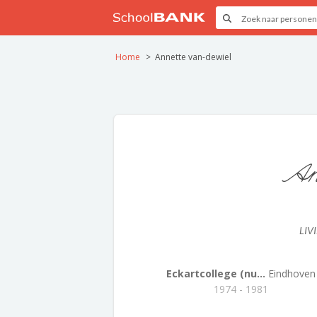
Home
Annette van-dewiel
An
LIV
Eckartcollege (nu...
Eindhoven
1974 - 1981