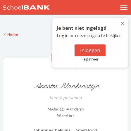
Nostalgische verhalen
×
Log in
Je bent niet ingelogd
Home
Log in om deze pagina te bekijken
Meld je gratis aan
Help
Inloggen
Registreer
Annette Blankenstijn
Kent 0 personen
MARRIED
, 4 kinderen
Woont in -
Johannes Calvijns...
Amersfoort