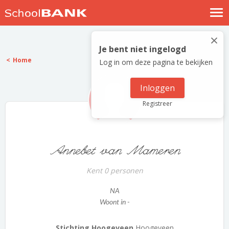
Nostalgische verhalen
×
Log in
Je bent niet ingelogd
Home
Log in om deze pagina te bekijken
Meld je gratis aan
Help
Inloggen
Registreer
Annebet van Mameren
Kent 0 personen
NA
Woont in -
Stichting Hoogeveen
Hoogeveen