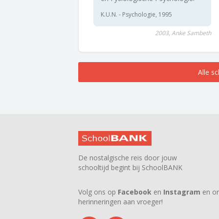
K.U.N. - Psychologie, 1995
2003, Anke Sambeth
Alle s
De nostalgische reis door jouw
schooltijd begint bij SchoolBANK
Volg ons op
Facebook
en
Instagram
en on
herinneringen aan vroeger!