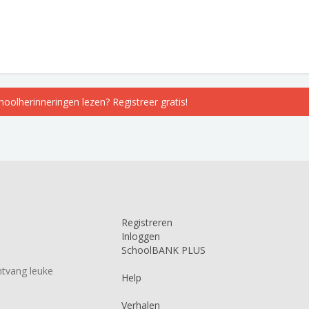
choolherinneringen lezen? Registreer gratis!
Registreren
Inloggen
SchoolBANK PLUS
tvang leuke
Help
Verhalen