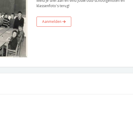
Meld je snel aan en vind jouw oud-schoolgenoten en
klassenfoto's terug!
Aanmelden