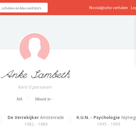
Nostalgische verhalen
Log
Anke Sambeth
Kent 0 personen
NA
Woont in -
De Verrekijker
Amstenrade
K.U.N. - Psychologie
Nijmeg
1982 - 1989
1995 - 1999