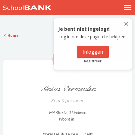
Nostalgische verhalen
×
Log in
Je bent niet ingelogd
Home
Log in om deze pagina te bekijken
Meld je gratis aan
Help
Inloggen
Registreer
Anita Vermeulen
Kent 0 personen
MARRIED
, 3 kinderen
Woont in -
Christelijk Lyceu...
Delft