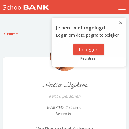
Nostalgische verhalen
×
Log in
Je bent niet ingelogd
Home
Log in om deze pagina te bekijken
Meld je gratis aan
Help
Inloggen
Registreer
Anita Dijkers
Kent 6 personen
MARRIED
, 2 kinderen
Woont in -
Van Doornschool
Kockengen