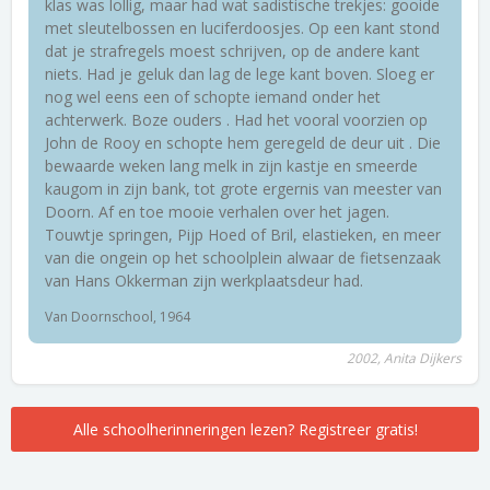
klas was lollig, maar had wat sadistische trekjes: gooide
met sleutelbossen en luciferdoosjes. Op een kant stond
dat je strafregels moest schrijven, op de andere kant
niets. Had je geluk dan lag de lege kant boven. Sloeg er
nog wel eens een of schopte iemand onder het
achterwerk. Boze ouders . Had het vooral voorzien op
John de Rooy en schopte hem geregeld de deur uit . Die
bewaarde weken lang melk in zijn kastje en smeerde
kaugom in zijn bank, tot grote ergernis van meester van
Doorn. Af en toe mooie verhalen over het jagen.
Touwtje springen, Pijp Hoed of Bril, elastieken, en meer
van die ongein op het schoolplein alwaar de fietsenzaak
van Hans Okkerman zijn werkplaatsdeur had.
Van Doornschool, 1964
2002, Anita Dijkers
Alle schoolherinneringen lezen? Registreer gratis!