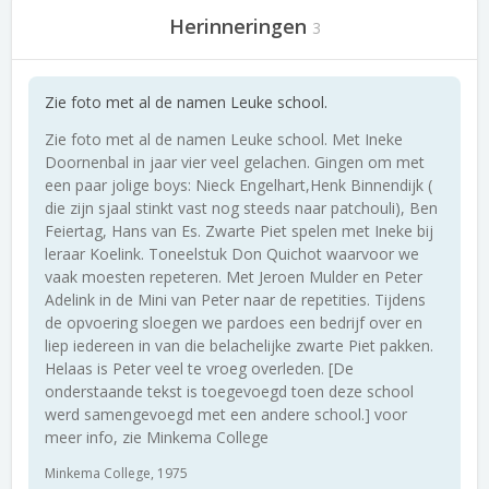
Herinneringen
3
Zie foto met al de namen Leuke school.
Zie foto met al de namen Leuke school. Met Ineke
Doornenbal in jaar vier veel gelachen. Gingen om met
een paar jolige boys: Nieck Engelhart,Henk Binnendijk (
die zijn sjaal stinkt vast nog steeds naar patchouli), Ben
Feiertag, Hans van Es. Zwarte Piet spelen met Ineke bij
leraar Koelink. Toneelstuk Don Quichot waarvoor we
vaak moesten repeteren. Met Jeroen Mulder en Peter
Adelink in de Mini van Peter naar de repetities. Tijdens
de opvoering sloegen we pardoes een bedrijf over en
liep iedereen in van die belachelijke zwarte Piet pakken.
Helaas is Peter veel te vroeg overleden. [De
onderstaande tekst is toegevoegd toen deze school
werd samengevoegd met een andere school.] voor
meer info, zie Minkema College
Minkema College, 1975