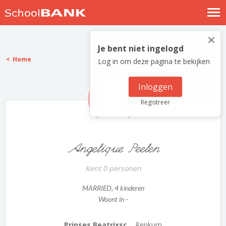
Nostalgische verhalen
×
Log in
Je bent niet ingelogd
Home
Log in om deze pagina te bekijken
Meld je gratis aan
Help
Inloggen
Registreer
Angelique Peelen
Kent 0 personen
MARRIED
, 4 kinderen
Woont in -
Prinses Beatrixsc...
Renkum