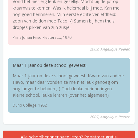
Vond het hier erg leuk en gezellig. Mocht bij de juf op
kraamvisite komen. Was ik helemaal blij mee. Kan me
nog goed herinneren. Mijn eerste echte verliefdheid:
zoon van de dominee Taco ;-) Samen bij hem thuis
dropjes pikken van zijn zusje.
Prins Johan Friso kleutersc..., 1970
2009, Angelique Peelen
Maar 1 jaar op deze school geweest.
Maar 1 jaar op deze school geweest. Kwam van andere
Havo, maar daar vonden ze me niet leuk genoeg om
nog langer te hebben ;-) Toch leuke herinneringen.
Kleine school, leuke leraren (over het algemeen).
Duno College, 1982
2007, Angelique Peelen
Alle schoolherinneringen lezen? Registreer gratis!