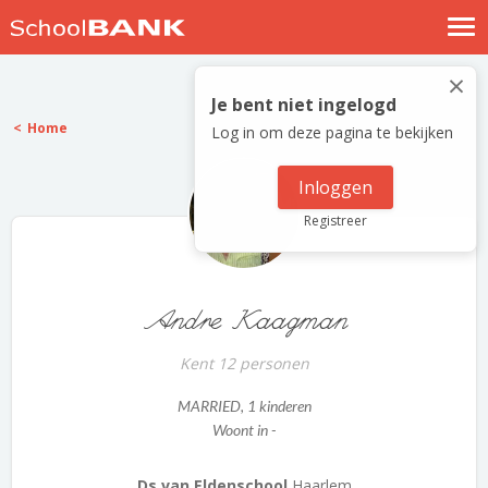
Nostalgische verhalen
×
Log in
Je bent niet ingelogd
Home
Log in om deze pagina te bekijken
Meld je gratis aan
Help
Inloggen
Registreer
Andre Kaagman
Kent 12 personen
MARRIED
, 1 kinderen
Woont in -
Ds.van Eldenschool
Haarlem