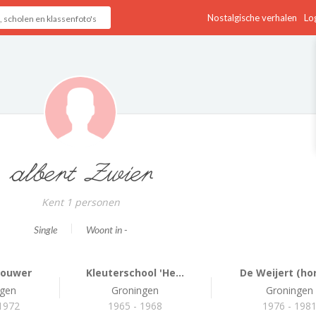
Nostalgische verhalen
Log
albert Zwier
Kent 1 personen
Single
Woont in -
Houwer
Kleuterschool 'He...
De Weijert (ho
ngen
Groningen
Groningen
1972
1965 - 1968
1976 - 198