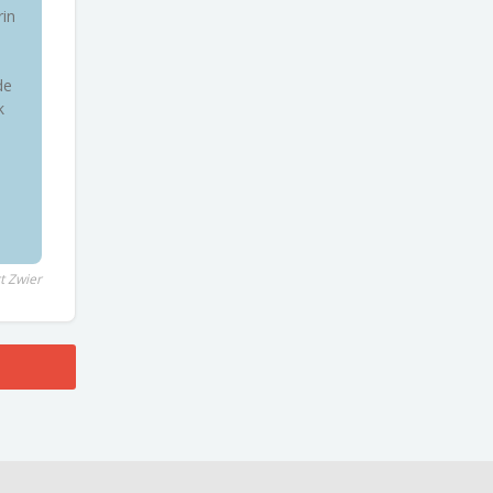
rin
de
k
t Zwier