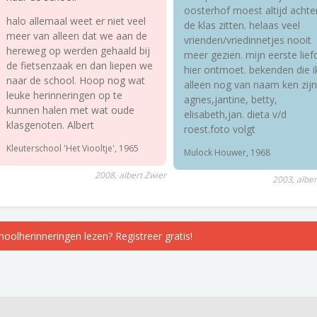
oosterhof moest altijd achte
halo allemaal weet er niet veel
de klas zitten. helaas veel
meer van alleen dat we aan de
vrienden/vriedinnetjes nooit
hereweg op werden gehaald bij
meer gezien. mijn eerste lief
de fietsenzaak en dan liepen we
hier ontmoet. bekenden die i
naar de school. Hoop nog wat
alleen nog van naam ken zijn
leuke herinneringen op te
agnes,jantine, betty,
kunnen halen met wat oude
elisabeth,jan. dieta v/d
klasgenoten. Albert
roest.foto volgt
Kleuterschool 'Het Viooltje', 1965
Mulock Houwer, 1968
2008, albert Zwier
2003, alber
choolherinneringen lezen? Registreer gratis!