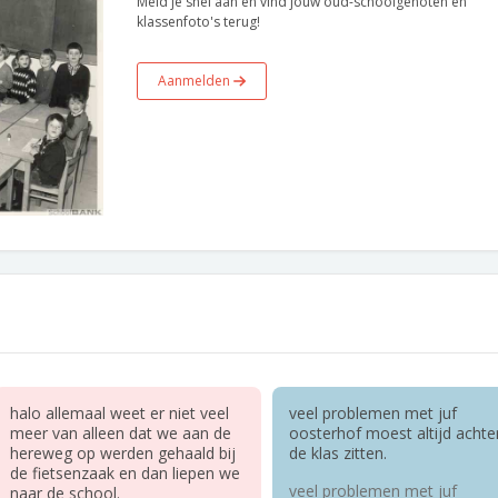
Meld je snel aan en vind jouw oud-schoolgenoten en
klassenfoto's terug!
Aanmelden
halo allemaal weet er niet veel
veel problemen met juf
meer van alleen dat we aan de
oosterhof moest altijd achte
hereweg op werden gehaald bij
de klas zitten.
de fietsenzaak en dan liepen we
veel problemen met juf
naar de school.