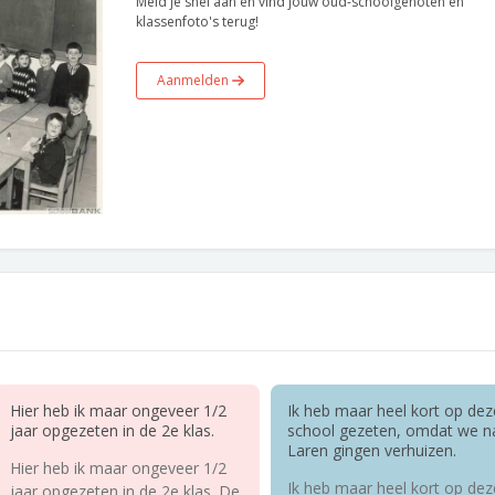
Meld je snel aan en vind jouw oud-schoolgenoten en
klassenfoto's terug!
Aanmelden
Hier heb ik maar ongeveer 1/2
Ik heb maar heel kort op dez
jaar opgezeten in de 2e klas.
school gezeten, omdat we n
Laren gingen verhuizen.
Hier heb ik maar ongeveer 1/2
Ik heb maar heel kort op dez
jaar opgezeten in de 2e klas. De