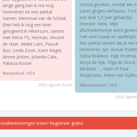
school gezeten, omdat we n
lange gang kan ik me nog
Laren gingen verhuizen. Toc
herinneren en een aantal
een leuk 1,5 jaar gehad bij
namen. Mevrouw van de Schaal
meester Henk. Mijn
(hier heb ik nog een keer
afscheidsfeestje werd gevier
gelogeerd in Hilversum, samen
met veel snoep en spelletjes.
met Petra ??), Herman, Vincent
Een aantal namen die ik me 
de Haar, Mieke Lam, Pascal
herinneren zijn: Anouk Poel
Bus, Linda Zoon, Karin Nagel,
Sylvia Brakkee, Inge Postma,
Aimee Josten, Jolanda Calis,
Ilonja de Rijk, Olga de Groot,
Patricia Koster.
Miranda ...., Mark of Paul
Mariaschool, 1974
Koopmans, Pieter van Eijden
2003, Ageeth Zanoli
Wilbeeckschool, 1972
2003, Ageeth
choolherinneringen lezen? Registreer gratis!