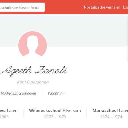
Nostalgische verhalen
Log
Ageeth Zanoli
Kent 0 personen
MARRIED
, 2 kinderen
Woont in -
avo
Laren
Wilbeeckschool
Hilversum
Mariaschool
Lare
 1983
1972 - 1973
1974 - 1974