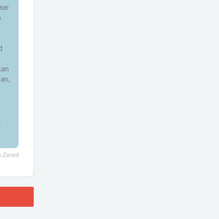
aar
h
d
kan
man,
.
 Zanoli