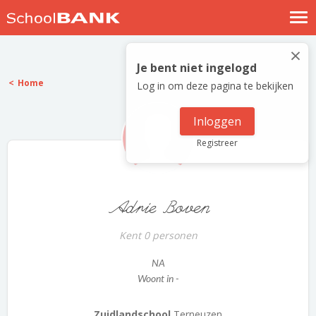
Nostalgische verhalen
×
Log in
Je bent niet ingelogd
Home
Log in om deze pagina te bekijken
Meld je gratis aan
Help
Inloggen
Registreer
Adrie Boven
Kent 0 personen
NA
Woont in -
Zuidlandschool
Terneuzen