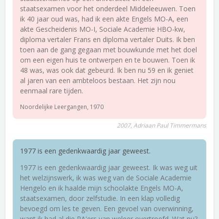
staatsexamen voor het onderdeel Middeleeuwen. Toen
ik 40 jaar oud was, had ik een akte Engels MO-A, een
akte Gescheidenis MO-I, Sociale Academie HBO-kw,
diploma vertaler Frans en diploma vertaler Duits. Ik ben
toen aan de gang gegaan met bouwkunde met het doel
om een eigen huis te ontwerpen en te bouwen. Toen ik
48 was, was ook dat gebeurd. Ik ben nu 59 en ik geniet
al jaren van een ambteloos bestaan. Het zijn nou
eenmaal rare tijden.
Noordelijke Leergangen, 1970
2007, Adriaan Paul Timmermans
1977 is een gedenkwaardig jaar geweest.
1977 is een gedenkwaardig jaar geweest. Ik was weg uit
het welzijnswerk, ik was weg van de Sociale Academie
Hengelo en ik haalde mijn schoolakte Engels MO-A,
staatsexamen, door zelfstudie. In een klap volledig
bevoegd om les te geven. Een gevoel van overwinning,
want ik had al die PA'ers van weleer overtroefd. Wat nu?