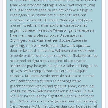
Maar eens proberen of Engels MO-B wat voor mij was.
En dus ik naar het gebouw van het Zernike College in
Groningen-Zuid, of was het al Haren? Er was een
vreselijke accoestiek, de lessen Oud-Engels galmden
nog een week na in mijn hoofd en dan begon het
gegalm opnieuw. Mevrouw Wilkinson gaf Shakespeare.
Haar man was professor op de Universiteit van
Groningen. Ik zat daar met een Sociale-Academie
opleiding, en ik was verbijsterd, elke week opnieuw,
door de kennis die mevrouw Wilkinson elke week weer
te berde bracht over de personages die Shakespeare op
het toneel liet figureren. Compleet idiote psycho-
analitische psychologie, die op de Acadmie al lang uit de
tijd was. Welk complex had Hamlet? Een Eudipus-
complex. Mij interesserde meer de historische context
van Shakespeare's stukken en de vraag welke
geschiedenisboeken hij had gebruikt. Maar, o wee, dat
was bij mevrouw Wilkinson vloeken in de kerk. En dus
ben ik er na een jaar mee gestopt. Voor mij dan maar
geen MO-B. Ik ben toen overgestapt naar een opleiding
Geschiedenis MO bij het LOI, en daarvoor hoefde ik niet