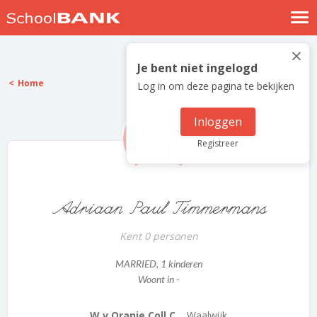
Nostalgische verhalen
×
Log in
Je bent niet ingelogd
Home
Log in om deze pagina te bekijken
Meld je gratis aan
Help
Inloggen
Registreer
Adriaan Paul Timmermans
Kent 0 personen
MARRIED
, 1 kinderen
Woont in -
W v Oranje Coll C...
Waalwijk