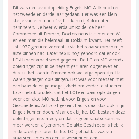
Dit was een avondopleiding Engels-MO-A. Ik heb hier
het tweede en derde jaar gedaan. Het was een klein
klasje van een man of vijf. Ik kan mij 4 docenten
herinneren. De heer Wierda uit Rolde, de heer
Commenee uit Emmen, Doctorandus iets met een W,
en een man die helemaal uit Dokkum kwam. Het heeft
tot 1977 geduurd voordat ik via het staatsexamen mijn
akte binnen had. Later heb ik nog gehoord dat er ook
LO-Handenarbeid werd gegeven. De LO en MO avond-
opleidingen zijn in de negentiger jaren opgeheven en
dus zal het toen in Emmen ook wel afgelopen zijn. Het
waren gedegen opleidingen. Het was voor mensen met
een baan de enige mogelijkheid om verder te studeren.
Later heb ik ontdekt dat het LOI een paar opleidingen
voor een akte MO had, nl. voor Engels en voor
Geschiedenis. Achteraf gezein, had ik daar dus ook mijn
Engels kunnen doen. Maar ook bij het LOI bestaan deze
opleidingen niet meer, omdat er geen staatsexamens
meer worden afgenomen. De akte Geschiedenis heb ik
in de tachtiger jaren bij het LOI gehaald, d.w.z. via
staatstentames op een universiteit en een