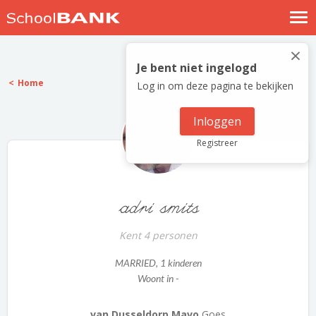
Nostalgische verhalen
×
Log in
Je bent niet ingelogd
Home
Log in om deze pagina te bekijken
Meld je gratis aan
Help
Inloggen
Registreer
adri smits
Kent 4 personen
MARRIED
, 1 kinderen
Woont in -
van Dusseldorp Mavo
Goes