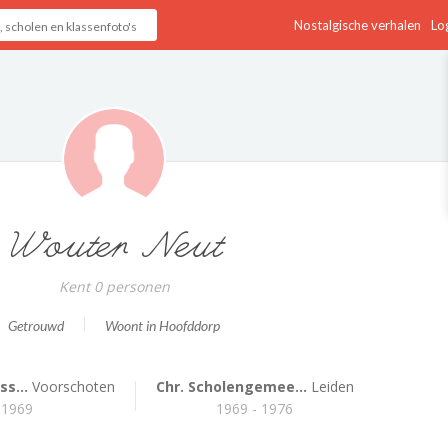
Nostalgische verhalen
Log
Wouter Neut
Kent 0 personen
Getrouwd
Woont in Hoofddorp
s...
Voorschoten
Chr. Scholengemee...
Leiden
 1969
1969 - 1976