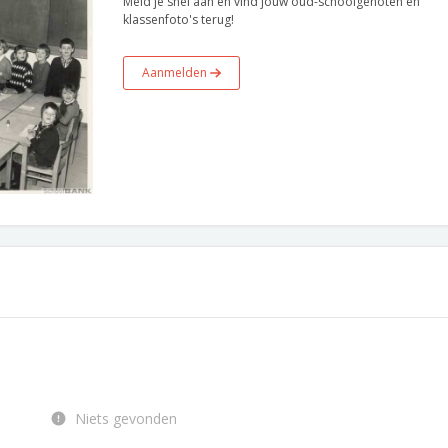
Meld je snel aan en vind jouw oud-schoolgenoten en
klassenfoto's terug!
Aanmelden
Niets gevonden