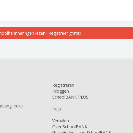
choolherinneringen lezen? Registreer gratis!
Registreren
Inloggen
SchoolBANK PLUS
tvang leuke
Help
Verhalen
Over SchoolBANK
Geschiedenis van SchoolBANK