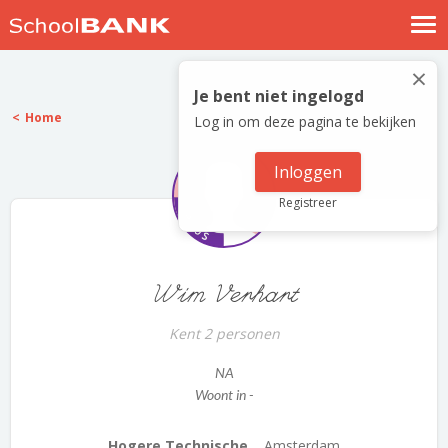
Nostalgische verhalen
×
Log in
Je bent niet ingelogd
Home
Log in om deze pagina te bekijken
Meld je gratis aan
Help
Inloggen
Registreer
Wim Verhart
Kent 2 personen
NA
Woont in -
Hogere Technische...
Amsterdam