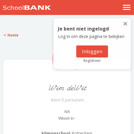
Nostalgische verhalen
×
Log in
Je bent niet ingelogd
Home
Log in om deze pagina te bekijken
Meld je gratis aan
Help
Inloggen
Registreer
Wim deWit
Kent 0 personen
NA
Woont in -
klimopschool
Rotterdam