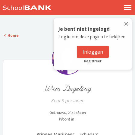
Nostalgische verhalen
×
Log in
Je bent niet ingelogd
Home
Log in om deze pagina te bekijken
Meld je gratis aan
Help
Inloggen
Registreer
Wim Degeling
Kent 9 personen
Getrouwd
, 2 kinderen
Woont in -
Prinses Marijkesc...
Schiedam