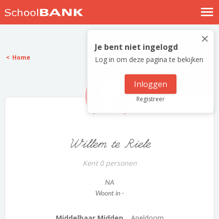
Nostalgische verhalen
×
Log in
Je bent niet ingelogd
Home
Log in om deze pagina te bekijken
Meld je gratis aan
Help
Inloggen
Registreer
Willem te Riele
Kent 0 personen
NA
Woont in -
Middelbaar Midden...
Apeldoorn