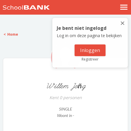
Nostalgische verhalen
×
Log in
Je bent niet ingelogd
Home
Log in om deze pagina te bekijken
Meld je gratis aan
Help
Inloggen
Registreer
Willem Joñg
Kent 0 personen
SINGLE
Woont in -