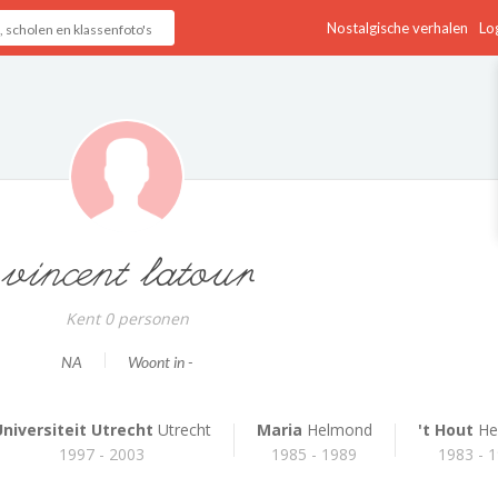
Nostalgische verhalen
Log
vincent latour
Kent 0 personen
NA
Woont in -
Universiteit Utrecht
Utrecht
Maria
Helmond
't Hout
He
1997 - 2003
1985 - 1989
1983 - 