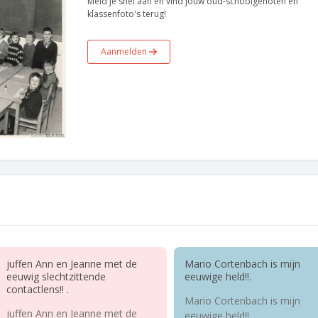
Meld je snel aan en vind jouw oud-schoolgenoten en
klassenfoto's terug!
Aanmelden
juffen Ann en Jeanne met de
Mario Cortenbach is mijn
eeuwig slechtzittende
eeuwige held!!.
contactlens!! .
Mario Cortenbach is mijn
juffen Ann en Jeanne met de
eeuwige held!!