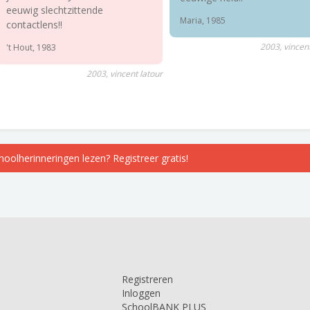
eeuwig slechtzittende
Maria, 1985
contactlens!!
2003, vincent
't Hout, 1983
2003, vincent latour
choolherinneringen lezen? Registreer gratis!
Registreren
Inloggen
SchoolBANK PLUS