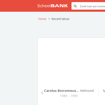
Home
Vincent latour
Carolus Borromeus...
Helmond
1989 - 1995