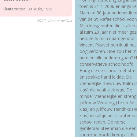
toen ik 31-1-2006 er langs lie
Kleuterschool De Wulp, 1965
Na ruim 30 jaar herinner ik m
van de St. Rafaelschool voora
2007, Vincent deValk
Mijn klasgenoten die ik allem
al ruim 20 jaar niet meer gez
heb; zelfs mijn naamgenoot
Vincent Pikavet ben ik uit het
oog verloren. Hoe zou het m
hem en alle anderen gaan? H
conservatieve schoolhoofd
Haug die de school met stre
en strakke hand leidde. De
vriendelijke mevrouw Balm (
klas) die vaak ziek was. De
minder vriendelijke en streng
juffrouw Versteeg (1e en 5e
klas) en juffrouw Hendriks (4
klas) die altijd per scooter na
school reden. De norse
gymleraar Steenman die een
vuurrood hoofd kreeg als hij