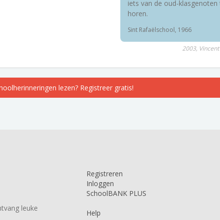
iets van de oud-klasgenoten 
horen.
Sint Rafaëlschool, 1966
2003, Vincent
choolherinneringen lezen? Registreer gratis!
Registreren
Inloggen
SchoolBANK PLUS
tvang leuke
Help