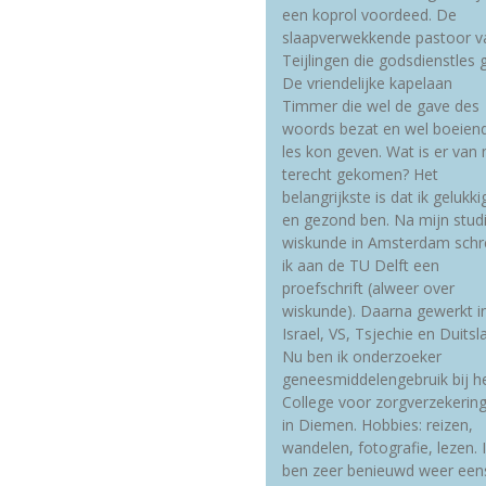
een koprol voordeed. De
slaapverwekkende pastoor v
Teijlingen die godsdienstles g
De vriendelijke kapelaan
Timmer die wel de gave des
woords bezat en wel boeien
les kon geven. Wat is er van 
terecht gekomen? Het
belangrijkste is dat ik gelukki
en gezond ben. Na mijn stud
wiskunde in Amsterdam schr
ik aan de TU Delft een
proefschrift (alweer over
wiskunde). Daarna gewerkt i
Israel, VS, Tsjechie en Duitsl
Nu ben ik onderzoeker
geneesmiddelengebruik bij h
College voor zorgverzekerin
in Diemen. Hobbies: reizen,
wandelen, fotografie, lezen. 
ben zeer benieuwd weer een