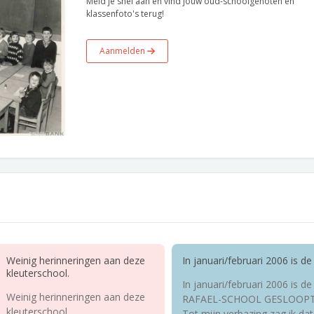
Meld je snel aan en vind jouw oud-schoolgenoten en
klassenfoto's terug!
Aanmelden
Weinig herinneringen aan deze
In januari/februari 2006 is de 
kleuterschool.
In januari/februari 2006 is de 
Weinig herinneringen aan deze
RAFAEL-SCHOOL GESLOOPT
kleuterschool.
Tot mijn verbazing zag ik dat