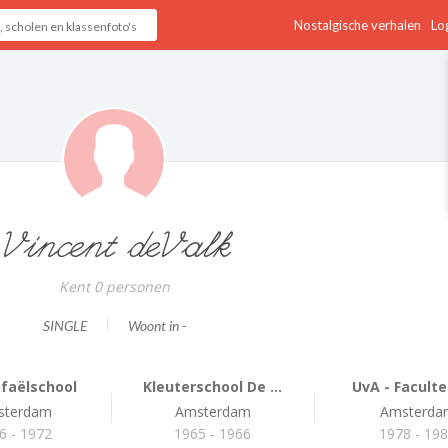
Nostalgische verhalen
Log
Vincent deValk
Kent 0 personen
SINGLE
Woont in -
afaëlschool
Kleuterschool De ...
UvA - Facultei
sterdam
Amsterdam
Amsterda
6 - 1972
1965 - 1966
1978 - 19