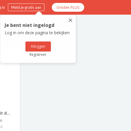
Ontdek PLUS
 in
Meld je gratis aan
×
Je bent niet ingelogd
Log in om deze pagina te bekijken
Inloggen
Registreer
t d...
m
84