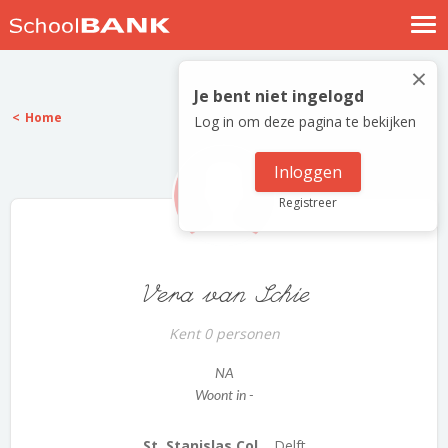
Nostalgische verhalen
×
Log in
Je bent niet ingelogd
Home
Log in om deze pagina te bekijken
Meld je gratis aan
Help
Inloggen
Registreer
Vera van Schie
Kent 0 personen
NA
Woont in -
St. Stanislas Col...
Delft