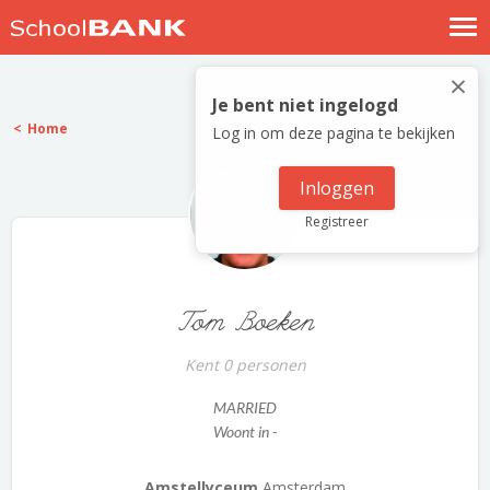
Nostalgische verhalen
×
Log in
Je bent niet ingelogd
Home
Log in om deze pagina te bekijken
Meld je gratis aan
Help
Inloggen
Registreer
Tom Boeken
Kent 0 personen
MARRIED
Woont in -
Amstellyceum
Amsterdam