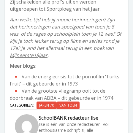
Zij schakelden alle prof’s uit en werden
uitgeroepen tot Sportploeg van het Jaar.
Aan welke tijd heb jij mooie herinneringen? Zijn
dat herinneringen aan speelgoed van toen je 8
was, of de rages op schoolplein toen je 12 was? Of
kijk je toch leuker terug op films en series rond je
17e? Je vind het allemaal terug in een boek van
Mijneerste18jaar
.
Meer blogs:
Van de energiecrisis tot de pornofilm ‘Turks
Fruit’ – dit gebeurde er in 1973
Van de grootste vliegramp ooit tot de
doorbraak van ABBA – dit gebeurde er in 1974
CATEGORIEËN:
JAREN 70
VAN TOEN
SchoolBANK redacteur Ilse
Ilse is één van onze redacteuren. Vol
enthousiasme schrijft zij alle