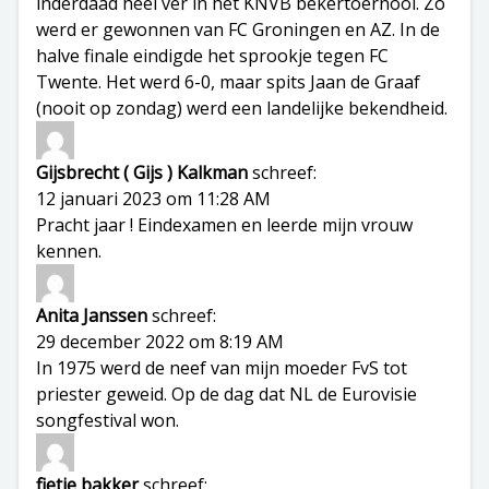
inderdaad heel ver in het KNVB bekertoernooi. Zo
werd er gewonnen van FC Groningen en AZ. In de
halve finale eindigde het sprookje tegen FC
Twente. Het werd 6-0, maar spits Jaan de Graaf
(nooit op zondag) werd een landelijke bekendheid.
Gijsbrecht ( Gijs ) Kalkman
schreef:
12 januari 2023 om 11:28 AM
Pracht jaar ! Eindexamen en leerde mijn vrouw
kennen.
Anita Janssen
schreef:
29 december 2022 om 8:19 AM
In 1975 werd de neef van mijn moeder FvS tot
priester geweid. Op de dag dat NL de Eurovisie
songfestival won.
fietje bakker
schreef: