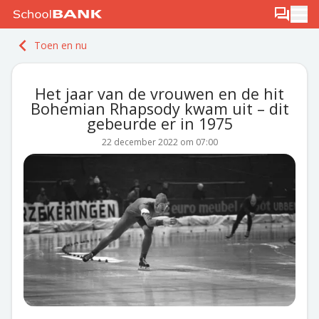
Ga naar de inhoud
Log in
Berichten
Ope
Meld je gratis aan
Toen en nu
Ontdek PLUS
Het jaar van de vrouwen en de hit
Bohemian Rhapsody kwam uit – dit
gebeurde er in 1975
22 december 2022 om 07:00