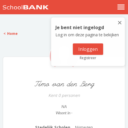
Nostalgische verhalen
×
Log in
Je bent niet ingelogd
Home
Log in om deze pagina te bekijken
Meld je gratis aan
Help
Inloggen
Registreer
Timo van den Berg
Kent 0 personen
NA
Woont in -
Stedelijk Scholen...
Nijmegen