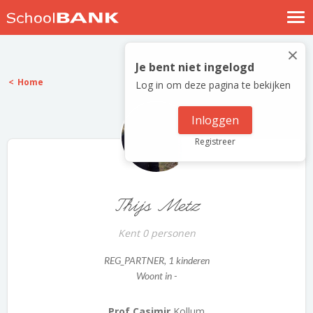
Nostalgische verhalen
×
Log in
Je bent niet ingelogd
Home
Log in om deze pagina te bekijken
Meld je gratis aan
Help
Inloggen
Registreer
Thijs Metz
Kent 0 personen
REG_PARTNER
, 1 kinderen
Woont in -
Prof Casimir
Kollum