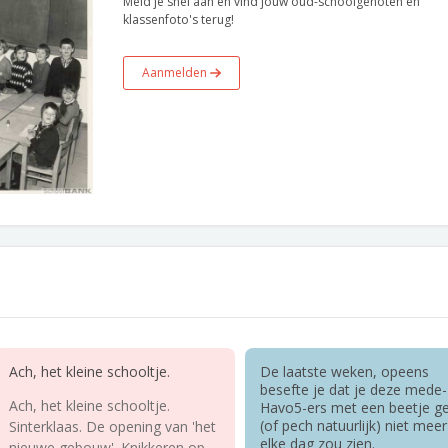
Meld je snel aan en vind jouw oud-schoolgenoten en
klassenfoto's terug!
Aanmelden
Ach, het kleine schooltje.
De laatste weken, opeens
besefte je dat je deze mede-
Ach, het kleine schooltje.
Havo5-ers met een beetje ge
(of pech natuurlijk) niet meer
Sinterklaas. De opening van 'het
elke dag zou zien.
nieuwe gebouw'. Knikkeren op