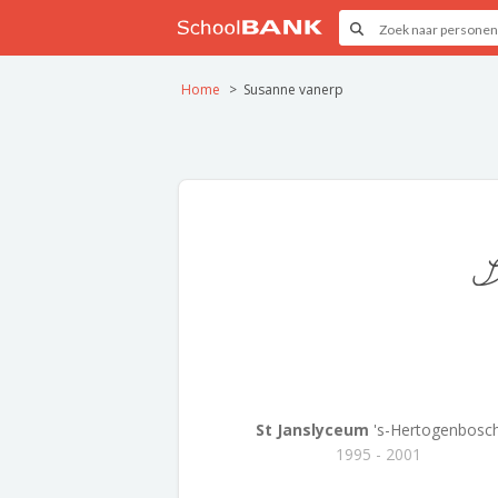
Home
Susanne vanerp
S
St Janslyceum
's-Hertogenbosc
1995 - 2001