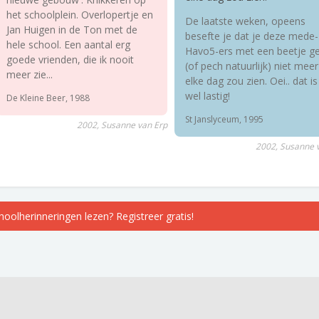
het schoolplein. Overlopertje en
De laatste weken, opeens
Jan Huigen in de Ton met de
besefte je dat je deze mede-
hele school. Een aantal erg
Havo5-ers met een beetje ge
goede vrienden, die ik nooit
(of pech natuurlijk) niet meer
meer zie...
elke dag zou zien. Oei.. dat is
wel lastig!
De Kleine Beer, 1988
St Janslyceum, 1995
2002, Susanne van Erp
2002, Susanne 
choolherinneringen lezen? Registreer gratis!