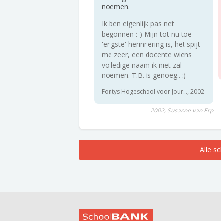
noemen.
Ik ben eigenlijk pas net
begonnen :-) Mijn tot nu toe
'engste' herinnering is, het spijt
me zeer, een docente wiens
volledige naam ik niet zal
noemen. T.B. is genoeg.. :)
Fontys Hogeschool voor Jour..., 2002
2002, Susanne van Erp
Alle s