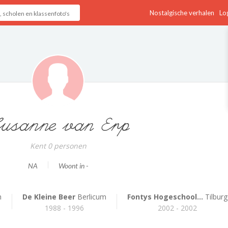
Nostalgische verhalen
Log
usanne van Erp
Kent 0 personen
NA
Woont in -
h
De Kleine Beer
Berlicum
Fontys Hogeschool...
Tilburg
1988 - 1996
2002 - 2002