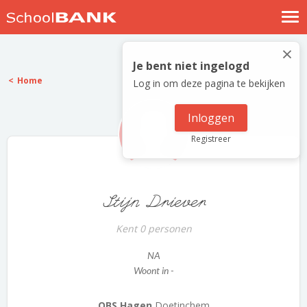
Nostalgische verhalen
×
Log in
Je bent niet ingelogd
Home
Log in om deze pagina te bekijken
Meld je gratis aan
Help
Inloggen
Registreer
Stijn Driever
Kent 0 personen
NA
Woont in -
OBS Hagen
Doetinchem