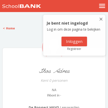
Nostalgische verhalen
×
Log in
Je bent niet ingelogd
Home
Log in om deze pagina te bekijken
Meld je gratis aan
Help
Inloggen
Registreer
Shos Adres
Kent 0 personen
NA
Woont in -
De Bongert HAVO
Leeuwarden