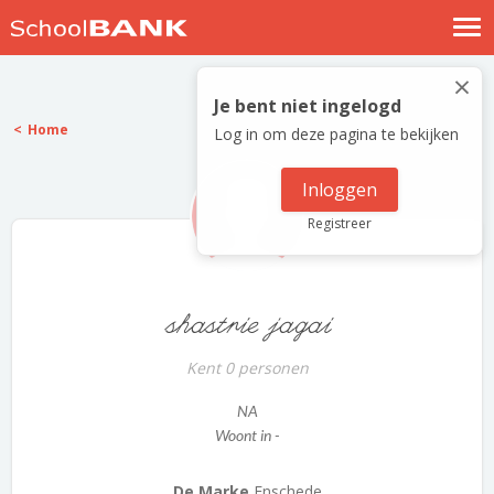
Nostalgische verhalen
×
Log in
Je bent niet ingelogd
Home
Log in om deze pagina te bekijken
Meld je gratis aan
Help
Inloggen
Registreer
shastrie jagai
Kent 0 personen
NA
Woont in -
De Marke
Enschede