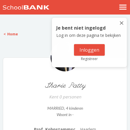
Nostalgische verhalen
×
Log in
Je bent niet ingelogd
Home
Log in om deze pagina te bekijken
Meld je gratis aan
Help
Inloggen
Registreer
Sharie Patty
Kent 0 personen
MARRIED
, 4 kinderen
Woont in -
Prof. Kohnstammsc...
Haarlem