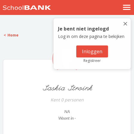
Nostalgische verhalen
×
Log in
Je bent niet ingelogd
Home
Log in om deze pagina te bekijken
Meld je gratis aan
Help
Inloggen
Registreer
Saskia Stroink
Kent 0 personen
NA
Woont in -