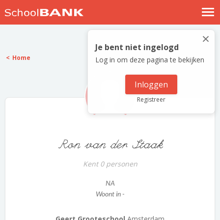
Nostalgische verhalen
×
Log in
Je bent niet ingelogd
Home
Log in om deze pagina te bekijken
Meld je gratis aan
Help
Inloggen
Registreer
Ron van der Staak
Kent 0 personen
NA
Woont in -
Geert Grooteschool
Amsterdam