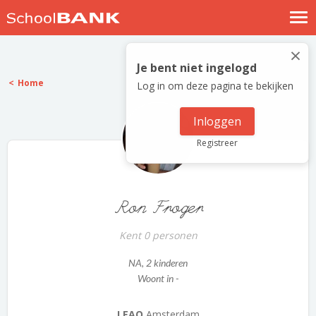
Nostalgische verhalen
×
Log in
Je bent niet ingelogd
Home
Log in om deze pagina te bekijken
Meld je gratis aan
Help
Inloggen
Registreer
Ron Froger
Kent 0 personen
NA
, 2 kinderen
Woont in -
LEAO
Amsterdam