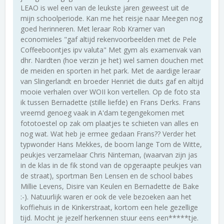
LEAO is wel een van de leukste jaren geweest uit de
mijn schoolperiode. Kan me het reisje naar Meegen nog
goed herinneren. Met leraar Rob Kramer van
economieles "gaf altijd rekenvoorbeelden met de Pele
Coffeeboontjes ipv valuta" Met gym als examenvak van
dhr. Nardten (hoe verzin je het) wel samen douchen met
de meiden en sporten in het park. Met de aardige leraar
van Slingerlandt en broeder Henriët die duits gaf en altijd
mooie verhalen over WOII kon vertellen. Op de foto sta
ik tussen Bernadette (stille liefde) en Frans Derks. Frans
vreemd genoeg vaak in A'dam tegengekomen met
fototoestel op zak om plaatjes te schieten van alles en
nog wat. Wat heb je ermee gedaan Frans?? Verder het
typwonder Hans Mekkes, de boom lange Tom de Witte,
peukjes verzamelaar Chris Ninteman, (waarvan zijn jas
in de klas in de fik stond van de opgeraapte peukjes van
de straat), sportman Ben Lensen en de school babes
Millie Levens, Disire van Keulen en Bernadette de Bake
:-). Natuurlijk waren er ook de vele bezoeken aan het
koffiehuis in de Kinkerstraat, kortom een hele gezellige
tijd. Mocht je jezelf herkennen stuur eens een*****tje.