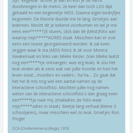
zijn "kegelbal" achter je aan en kon je de nacht
doorbrengen in de metro. 2e keer dan toch LDS dipl.
gehaald en een beginnetje MDS. Daarna eigen bedrijfjes
begonnen. De theorie duurde me te lang. Groetjes aan
iedereen. Mocht dit je bekend voorkomen en wil je me
eens een*****TJE sturen, click dan de (tekst)foto aan
waarop mijn*****ADRES staat. Misschien kan er ooit
eens een reunie georganiseerd worden. Ik zal even
zeggen waar ik sta (MDS-foto): ik zit voor Monica
Kwakernaat en links van Mieke Keizer. (Van Mieke laatst
nog een*****tje ontvangen, was erg leuk). Ik zou het
leuk vinden als ik eens wat van jullie hoorde en hoe het
leven staat....moeders en vaders... ha ha.... Zo gaat dat
het he! Ik mis nog wel een aantal namen op de
interactieve schoolfoto. Mochten jullie nog namen
weten van de interactieve schoolfoto's dan graag even
een*****tje naar mij. (mailadres zie foto waar
mijn*****adres in staat). Beetje lang verhaal (kleine 3
schooljaren), maar misschien wel zo leuk. Groetjes Ron
Froger
OCA (Ondernemerscollege), 1976