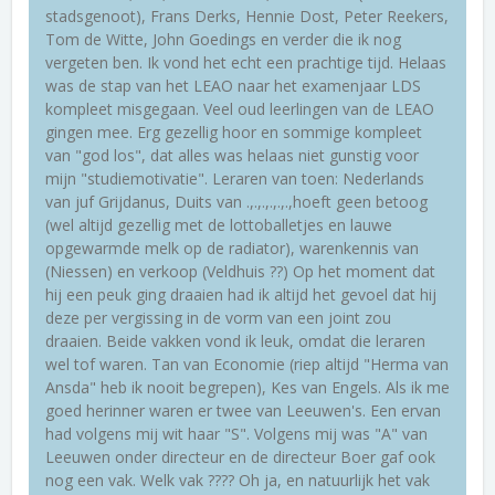
stadsgenoot), Frans Derks, Hennie Dost, Peter Reekers,
Tom de Witte, John Goedings en verder die ik nog
vergeten ben. Ik vond het echt een prachtige tijd. Helaas
was de stap van het LEAO naar het examenjaar LDS
kompleet misgegaan. Veel oud leerlingen van de LEAO
gingen mee. Erg gezellig hoor en sommige kompleet
van "god los", dat alles was helaas niet gunstig voor
mijn "studiemotivatie". Leraren van toen: Nederlands
van juf Grijdanus, Duits van .,.,.,.,.,.,hoeft geen betoog
(wel altijd gezellig met de lottoballetjes en lauwe
opgewarmde melk op de radiator), warenkennis van
(Niessen) en verkoop (Veldhuis ??) Op het moment dat
hij een peuk ging draaien had ik altijd het gevoel dat hij
deze per vergissing in de vorm van een joint zou
draaien. Beide vakken vond ik leuk, omdat die leraren
wel tof waren. Tan van Economie (riep altijd "Herma van
Ansda" heb ik nooit begrepen), Kes van Engels. Als ik me
goed herinner waren er twee van Leeuwen's. Een ervan
had volgens mij wit haar "S". Volgens mij was "A" van
Leeuwen onder directeur en de directeur Boer gaf ook
nog een vak. Welk vak ???? Oh ja, en natuurlijk het vak