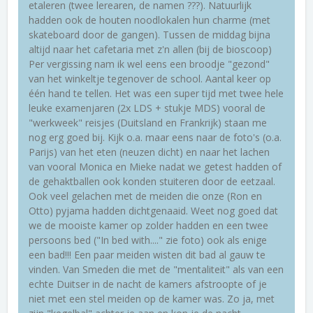
etaleren (twee lerearen, de namen ???). Natuurlijk
hadden ook de houten noodlokalen hun charme (met
skateboard door de gangen). Tussen de middag bijna
altijd naar het cafetaria met z'n allen (bij de bioscoop)
Per vergissing nam ik wel eens een broodje "gezond"
van het winkeltje tegenover de school. Aantal keer op
één hand te tellen. Het was een super tijd met twee hele
leuke examenjaren (2x LDS + stukje MDS) vooral de
"werkweek" reisjes (Duitsland en Frankrijk) staan me
nog erg goed bij. Kijk o.a. maar eens naar de foto's (o.a.
Parijs) van het eten (neuzen dicht) en naar het lachen
van vooral Monica en Mieke nadat we getest hadden of
de gehaktballen ook konden stuiteren door de eetzaal.
Ook veel gelachen met de meiden die onze (Ron en
Otto) pyjama hadden dichtgenaaid. Weet nog goed dat
we de mooiste kamer op zolder hadden en een twee
persoons bed ("In bed with...." zie foto) ook als enige
een bad!!! Een paar meiden wisten dit bad al gauw te
vinden. Van Smeden die met de "mentaliteit" als van een
echte Duitser in de nacht de kamers afstroopte of je
niet met een stel meiden op de kamer was. Zo ja, met