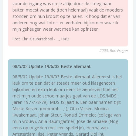
voor de ingang was en je altijd door de steeg naar
buiten moest waar de (toen helemaal) vaak de moeders
stonden om hun kroost op te halen. Ik hoop dat er van
anderen nog wat foto's en verhalen bij komen waar ik
mijn geheugen weer wat mee kan opfrissen.
Prot. Chr. Kleuterschool - ..., 1962
2003, Ron Froger
08/5/02 Update 19/6/03 Beste allemaal.
08/5/02 Update 19/6/03 Beste allemaal. Allereerst is het
leuk om te zien dat er steeds meer oud klasgenoten
bijkomen en extra leuk om eens te zien/lezen hoe het
met mijn oude schoolmaatjes gaat van de LDS/MDS.
Jaren 1977/78/79). MDS ½ jaartje. Een paar namen zijn:
Mieke Keizer, (mmmmh... ;-), Otto Visser, Monica
Kwakernaat, Johan Steur, Ronald Emmelot (collega van
mijn vrouw), Anja Baumgartner, Jose de Smaele (Nog
eens op tv gezien met een spelletje), Herma van
Amsterdam, Ilse, Peter Vriends, Gerard Dol (nu